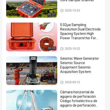
Core Sample Scanner
Instrumento geofísico de la ex
2025-10-23
ploración
00:27
0.02μa Sampling
Resolution Dual Electrode
Spacing System High
Power Transmitter For
en
Mineral Resource
Exploration
Instrumento geofísico de la ex
00:08
2025-10-22
ploración
Seismic Wave Generator
Seismic Source
Equipment Seismic
Acquisition System
Instrumento geofísico de la ex
00:40
2025-09-15
ploración
Cámara horizontal de
agujero de perforación
Código fotoeléctrico de
agujero de perforación
0.1mm Cámara de