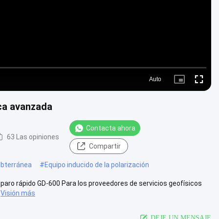
Auto
Picture-
Fullscre
in-
Picture
ca avanzada
Contacta ahora
63 Las opiniones
Compartir
ubterránea
#
Equipo inducido de la polarización
sparo rápido GD-600 Para los proveedores de servicios geofísicos
Visión más
DEJE UN MENSAJE