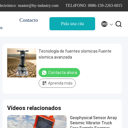
lectrónico: master@hy-industry.com
TELéFONO: 0086-159-2263-6015
Contacto


Pida una cita
os
Tecnología de fuentes sísmicas Fuente
sísmica avanzada
Contacta ahora
Aprenda más
Vídeos relacionados
Geophysical Sensor Array
Seismic Vibrator Truck