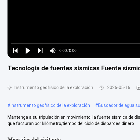
Loaded
:
0%
0:00
/
0:00
Play
Play
Play
Mute
Current
Duration
next
next
Tecnología de fuentes sísmicas Fuente sísmi
Time
Instrumento geofísico de la exploración
2026-05-16
#
Instrumento geofísico de la exploración
#
Buscador de agua s
Mantenga a su tripulación en movimiento: la fuente sísmica de di
que facturan por kilómetro,tiempo del ciclo de disparoes dinero. ...
Mensajes del visitante