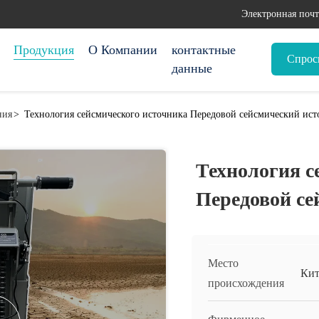
Электронная почт
Продукция
О Компании
контактные
Спрос
данные
ния
>
Технология сейсмического источника Передовой сейсмический ис
Технология с
Передовой се
Место
Кит
происхождения