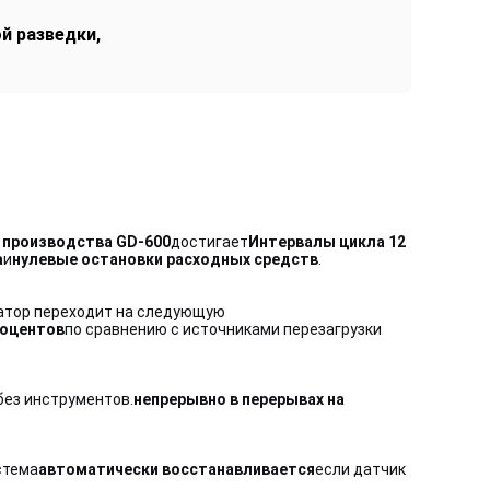
й разведки
,
 производства GD-600
достигает
Интервалы цикла 12
а
и
нулевые остановки расходных средств
.
ратор переходит на следующую
роцентов
по сравнению с источниками перезагрузки
без инструментов.
непрерывно в перерывах на
стема
автоматически восстанавливается
если датчик