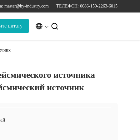
а: master@hy-industry.com
ТЕЛЕФОН: 0086-159-2263-6015


ите цитату
точник
ейсмического источника
йсмический источник
ай