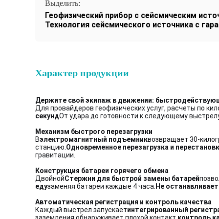
Выделить:
Геофизический прибор с сейсмическим ист
Технология сейсмического источника с гар
Характер продукции
Держите свой экипаж в движении: быстродействующ
Для провайдеров геофизических услуг, расчеты по ки
секунд
От удара до готовности к следующему выстрел
Механизм быстрого перезагрузки
В
электромагнитный подъемник
возвращает 30-килог
станцию.
Одновременное перезагрузка и перестанов
гравитации.
Конструкция батареи горячего обмена
Двойной
Стержни для быстрой замены батарей
позво
еду
заменяя батареи каждые 4 часа.
Не останавливает
Автоматическая регистрация и контроль качества
Каждый выстрел запускает
интегрированный регистр
заземления обнаруживает плохой контакт.
контроль к