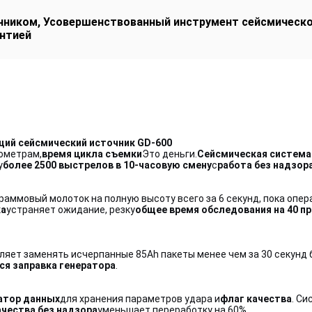
очником
,
Усовершенствованный инструмент сейсмическо
антией
ий сейсмический источник GD-600
лометрам,
время цикла съемки
Это деньги.
Сейсмическая система
у
более 2500 выстрелов в 10-часовую смену
с
работа без надзор
раммовый молоток на полную высоту всего за 6 секунд, пока опе
ка
устраняет ожидание, резку
общее время обследования на 40 п
ляет заменять исчерпанные 85Ah пакеты менее чем за 30 секунд 
ся заправка генератора
.
атор данных
для хранения параметров удара и
флаг качества
. Си
ачества без надзора
уменьшает переработку на 60%.