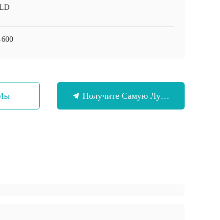
LD
-600
 Мы
Получите Самую Лучшую Цену