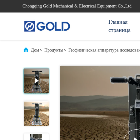
Chongqing Gold Mechanical & Electrical Equipment Co.,Ltd
Главная
страница
Дом
>
Продукты
>
Геофизическая аппаратура исследова