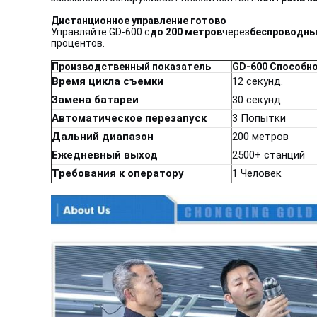
Дистанционное управление готово
Управляйте GD-600 с
до 200 метров
через
беспроводны
процентов.
Производственный показатель
GD-600 Способн
Время цикла съемки
12 секунд.
Замена батареи
30 секунд.
Автоматическое перезапуск
3 Попытки
Дальний диапазон
200 метров
Ежедневный выход
2500+ станций
Требования к оператору
1 Человек