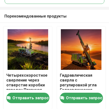
Порекомендованные продукты
Четырехскоростное
Гидравлическая
Главная страница
сверление через
сверла с
отверстие коробки
регулировкой угла
передач Плавучая
Гидравлическая
Продукция
главная вала нить
сверла управления
Отправить запрос
Отправить запрос
Гидравлическая
питанием
сверлялка
О Компании