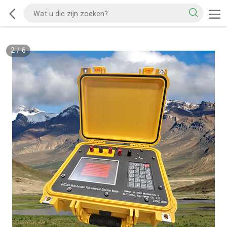
2
/
6