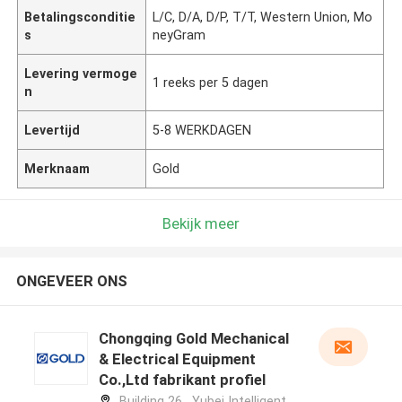
Betalingsconditie
L/C, D/A, D/P, T/T, Western Union, Mo
s
neyGram
Levering vermoge
1 reeks per 5 dagen
n
Levertijd
5-8 WERKDAGEN
Merknaam
Gold
Bekijk meer
ONGEVEER ONS
Chongqing Gold Mechanical
& Electrical Equipment
Co.,Ltd fabrikant profiel
Building 26 , Yubei Intelligent