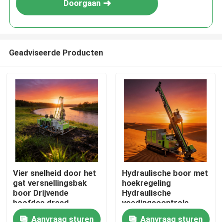
Doorgaan
Geadviseerde Producten
Thuis
Vier snelheid door het
Hydraulische boor met
gat versnellingsbak
hoekregeling
Producten
boor Drijvende
Hydraulische
hoofdas draad
voedingscontrole
Hydraulische boor
kernboor
Aanvraag sturen
Aanvraag sturen
Over ons