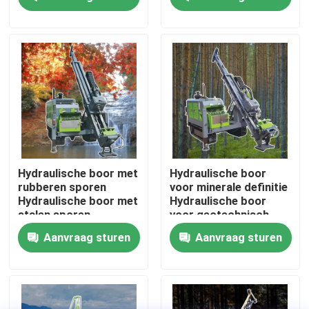
Fabrieksreis
Kwaliteitscontrole
Contacteer ons
Vraag een offerte aan
Hydraulische boor met
Hydraulische boor
rubberen sporen
voor minerale definitie
Hydraulische boor met
Hydraulische boor
Geofysisch Exploratieinstrument
stalen sporen
voor geotechnisch
onderzoek
Aanvraag sturen
Aanvraag sturen
Geofysische Weerstandsvermogenmeter
Het geofysische goed Registreren