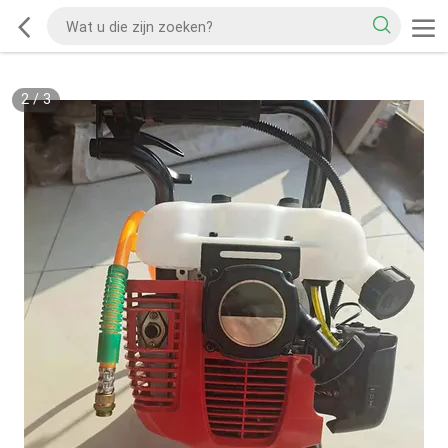
2
/
3