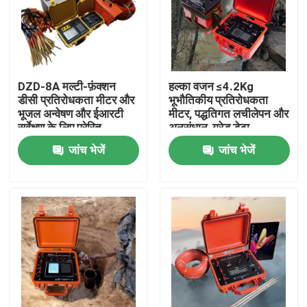
DZD-8A मल्टी-फ़ंक्शन
हल्का वजन ≤4.2Kg
डीसी प्रतिरोधकता मीटर और
भूभौतिकीय प्रतिरोधकता
भूजल अन्वेषण और ईआरटी
मीटर, पद्धतिगत लचीलेपन और
सर्वेक्षण के लिए प्रेरित
अनुसंधान-ग्रेड डेटा
ध्रुवीकरण प्रणाली
पारदर्शिता के साथ
जांच भेजें
जांच भेजें
होम
उत्पाद
हमारे बारे में