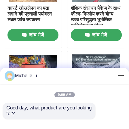
कार्स्ट खोखलेपन का पता
शैक्षिक संसाधन पैकेज के साथ
लगाने की प्रणाली पर्यावरण
फील्ड-डिप्लॉय करने योग्य
फैक्टरी यात्रा
स्थल जांच उपकरण
उच्च परिशुद्धता भूभौतिक
प्रतिरोधकता मीटर
जांच भेजें
जांच भेजें
गुणवत्ता नियंत्रण
हमसे संपर्क करें
एक बोली का अनुरोध
Michelle Li
भूभौतिकीय अन्वेषण उपकरण
9:09 AM
भूभौतिकीय प्रतिरोधकता मीटर
Good day, what product are you looking 
0~1000 मीटर की गहराई
WDJD-4A Geophysical
for?
रेंज के साथ भूभौतिकीय
Resistivity Meter with
प्रतिरोधकता मीटर, कॉम्पैक्ट
0-500m Prospecting
जियोफिजिकल वेल लॉगिंग
आकार
Depth and Multi-