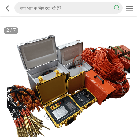
2
/
7